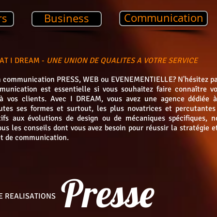
Communication
rs
Business
AT I DREAM -
UNE UNION DE QUALITES A VOTRE SERVICE
en communication PRESS, WEB ou EVENEMENTIELLE? N'hésitez pa
unication est essentielle si vous souhaitez faire connaître vo
s à vos clients. Avec I DREAM, vous avez une agence dédiée à
tes ses formes et surtout, les plus novatrices et percutantes
tifs aux évolutions de design ou de mécaniques spécifiques, n
us les conseils dont vous avez besoin pour réussir la stratégie e
jet de communication.
Presse
E REALISATIONS