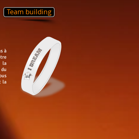
Team building
s à
tre
 la
 du
ous
t la