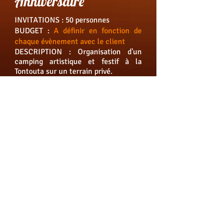
Anniversaire
INVITATIONS : 50 personnes
BUDGET :
A définir en fonction de
chaque évènement avec le client
DESCRIPTION : Organisation d'un
camping artistique et festif à la
Tontouta sur un terrain privé.
LES PRESTATIONS: Création du Flyer,
décoration et agencement du spot,
création des ambiances lumineuses
avec des photophores, des torches
bambous et des lasers dans les
arbres. Playlists musicales,
animations des jeux proposés en
journée, film de la soirée à l'aide
d'une Go Pro HD.