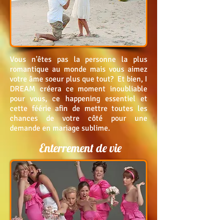
Vous n'êtes pas la personne la plus
romantique au monde mais vous aimez
votre âme soeur plus que tout? Et bien, I
DREAM créera ce moment inoubliable
pour vous, ce happening essentiel et
cette féérie
afin de mettre toutes les
chances de votre côté pour une
demande en mariage sublime.
Enterrement de vie