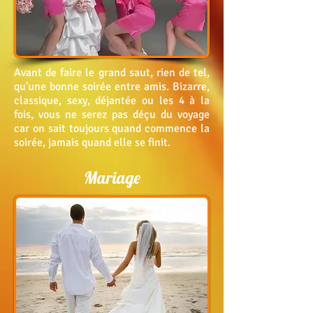
Avant
de faire le grand saut, rien de tel,
qu'une bonne soirée entre amis. Bizarre,
classique, sexy, déjantée ou les 4 à la
fois, vous ne serez pas déçu du voyage
car on sait toujours quand commence la
soirée, jamais quand elle se finit.
Mariage