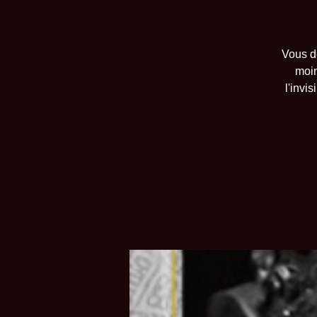
Vous d
moin
l'invi