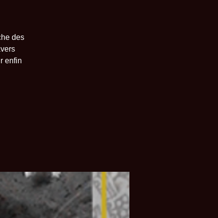
che des
avers
r enfin